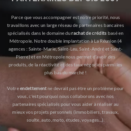
Parce que vous accompagner est notre priorité, nous
travaillons avec un large réseau de partenaires bancaires
spécialisés dans le domaine du
rachat de crédits
basé en
Métropole. Notre double implantation à La Réunion (4
agences : Sainte-Marie, Saint-Leu, Saint-André et Saint-
Pierre) et en Métropole nous permet d'avoir des
produits, de la réactivité et des taux négociés parmi les
plus bas du marché !
Votre
endettement
ne devrait pas être un problème pour
vous, c'est pourquoi nous collaborons avec nos
partenaires spécialisés pour vous aider à réaliser au
mieux vos projets personnels (immobiliers, travaux,
soulte, auto, moto, études, voyages...).