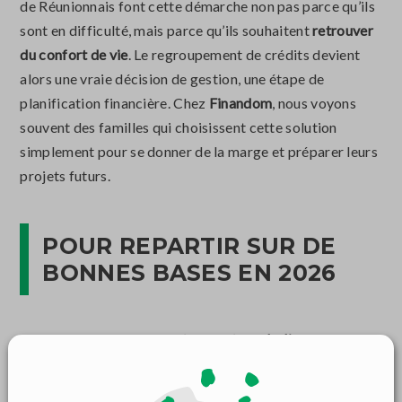
de Réunionnais font cette démarche non pas parce qu’ils
sont en difficulté, mais parce qu’ils souhaitent
retrouver
du confort de vie
. Le regroupement de crédits devient
alors une vraie décision de gestion, une étape de
planification financière. Chez
Finandom
, nous voyons
souvent des familles qui choisissent cette solution
simplement pour se donner de la marge et préparer leurs
projets futurs.
POUR REPARTIR SUR DE
BONNES BASES EN 2026
Les fêtes sont souvent un
tournant symbolique
. On fait le
bilan, on prend des résolutions, on rêve de nouveaux
départs. Regrouper ses crédits avant cette période, c’est