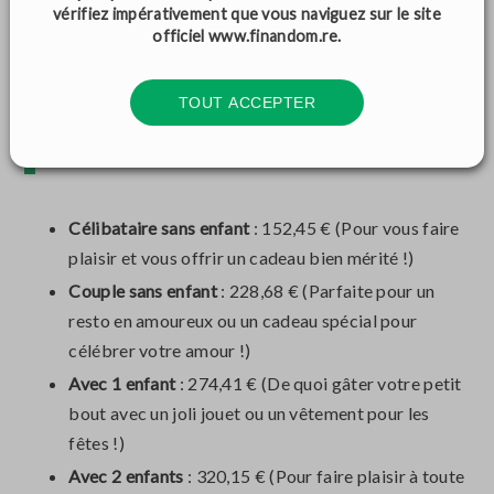
vérifiez impérativement que vous naviguez sur le site
conseiller. C'est simple et rapide !
officiel
www.finandom.re
.
TOUT ACCEPTER
LE MONTANT DE LA PRIME
DE NOËL
Célibataire sans enfant
: 152,45 € (Pour vous faire
plaisir et vous offrir un cadeau bien mérité !)
Couple sans enfant
: 228,68 € (Parfaite pour un
resto en amoureux ou un cadeau spécial pour
célébrer votre amour !)
Avec 1 enfant
: 274,41 € (De quoi gâter votre petit
bout avec un joli jouet ou un vêtement pour les
fêtes !)
Avec 2 enfants
: 320,15 € (Pour faire plaisir à toute