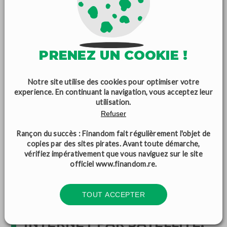
autorisations nécessaires.
De plus, l'utilisation de technologies sans fil telles que les
réseaux 4G et 5G
peut améliorer la connectivité dans ces
zones reculées. Les solutions alternatives, comme les
PRENEZ UN COOKIE !
réseaux communautaires, pourraient également être
envisagées, permettant aux habitants de créer leurs
Notre site utilise des cookies pour optimiser votre
propres infrastructures de communication.
experience. En continuant la navigation, vous acceptez leur
De plus, le développement de
réseaux de fibre optique
utilisation.
Refuser
sous-marins
pour relier l'île au reste du monde pourrait
améliorer la connectivité globale.
Rançon du succès : Finandom fait régulièrement l'objet de
Enfin,
sensibiliser les habitants
à l'importance de la
copies par des sites pirates. Avant toute démarche,
vérifiez impérativement que vous naviguez sur le site
connectivité et les encourager à signaler les zones
officiel
www.finandom.re
.
blanches peut également contribuer à résoudre ce
problème persistant.
TOUT ACCEPTER
INTERNET PAR SATELLITE,