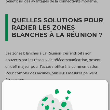
bénéficier des avantages de la connectivité moderne.
QUELLES SOLUTIONS POUR
RADIER LES ZONES
BLANCHES À LA RÉUNION ?
Les zones blanches à La Réunion, ces endroits non
couverts par les réseaux de télécommunication, posent
un défi majeur pour l'accessibilité à la communication.
Pour combler ces lacunes, plusieurs mesures peuvent
être prises.
Tout d'abord, le gouvernement pourrait encourager les
opérateurs de télécommunications à
étendre leur
couverture
dans ces régions en leur offrant des
incitations financières ou en facilitant l'obtention des