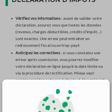
Vérifiez vos informations
: avant de valider votre
déclaration, assurez vous que toutes les données
(revenus, charges déductibles, crédits d’impôt…)
sont exactes. Une erreur peut entraîner un
redressement fiscal ou un trop-payé
Anticipez les corrections
: si vous constatez une
erreur après soumission, vous pourrez modifier
votre déclaration en ligne jusqu’à la date limite ou
via la procédure de rectification. Mieux vaut
corriger rapidement pour éviter tout désagrément
Restez informé
: La fiscalité évolue chaque année,
notamment à La Réunion avec des dispositifs
spécifiques. Consultez régulièrement les actualités
fiscales locales pour optimiser votre déclaration et