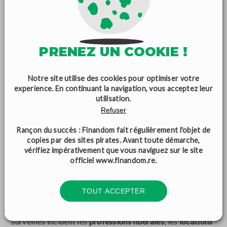
éviter les mauvaises surprises
LUTTE CONTRE LA FRAUDE
PRENEZ UN COOKIE !
FISCALE : LA RÉUNION
SOUS SURVEILLANCE
Notre site utilise des cookies pour optimiser votre
experience. En continuant la navigation, vous acceptez leur
utilisation.
Refuser
En 2025, la lutte contre la fraude fiscale s’intensifie à La
Réunion, avec un
renforcement des contrôles
et
Rançon du succès : Finandom fait régulièrement l'objet de
l’utilisation de
nouvelles technologies
pour détecter les
copies par des sites pirates. Avant toute démarche,
vérifiez impérativement que vous naviguez sur le site
irrégularités. L’administration fiscale s’appuie de plus en
officiel
www.finandom.re
.
plus sur le croisement de données entre les différentes
institutions (banques, employeurs, caisses de sécurité
TOUT ACCEPTER
sociale) afin d’identifier les incohérences dans les
déclarations de revenus. Les secteurs particulièrement
surveillés incluent les
professions libérales
, les
locations