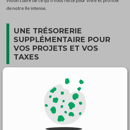
vision claire de ce qu'il vous reste pour vivre et profiter
de notre île intense.
UNE TRÉSORERIE
SUPPLÉMENTAIRE POUR
VOS PROJETS ET VOS
TAXES
L'un des avantages souvent méconnus du rachat de
crédits est la possibilité d'inclure une enveloppe de
trésorerie complémentaire. Lors du montage de votre
dossier chez Finandom, nous pouvons prévoir une
somme dédiée au financement d'un nouveau projet
ou,
dans le cas présent, au règlement de vos futures dettes
fiscales.