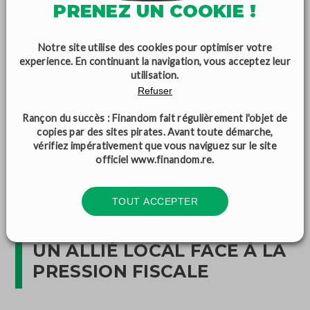
PRENEZ UN COOKIE !
Imaginez pouvoir lisser le coût de votre taxe foncière ou
de votre solde d'impôt sur le revenu directement dans
votre mensualité de crédit. Au lieu de subir un gros
Notre site utilise des cookies pour optimiser votre
experience. En continuant la navigation, vous acceptez leur
prélèvement en fin d'année qui bloque vos projets de
utilisation.
vacances ou de travaux, vous répartissez cette charge de
Refuser
façon douce et prévisible. C’est une manière de
Rançon du succès : Finandom fait régulièrement l'objet de
reprendre le contrôle sur l'imprévisible et de sécuriser
copies par des sites pirates. Avant toute démarche,
votre reste à vivre. Cette trésorerie peut également
vérifiez impérativement que vous naviguez sur le site
servir à constituer un fonds de roulement pour éviter
officiel
www.finandom.re
.
tout incident de paiement futur.
TOUT ACCEPTER
L’EXPERTISE FINANDOM :
UN ALLIÉ LOCAL FACE À LA
PRESSION FISCALE