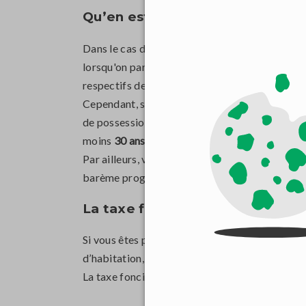
Qu’en est-il de la plus-value ?
Dans le cas de la vente de votre résidence prin
lorsqu'on parle de la vente d’une résidence seco
respectifs de 19% et 17,2%.
Cependant, si le bien vendu est possédé depui
de possession. Pour que la plus-value soit tot
moins
30 ans
.
Par ailleurs, vous pouvez également être rede
barème progressif.
La taxe foncière
Si vous êtes propriétaire d’une résidence secon
d’habitation, aux sols des bâtiments, aux par
La taxe foncière se calcule en associant, comme