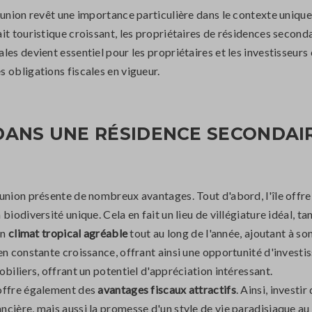
union revêt une importance particulière dans le contexte unique d
it touristique croissant, les propriétaires de résidences seconda
les devient essentiel pour les propriétaires et les investisseurs
 obligations fiscales en vigueur.
DANS UNE RÉSIDENCE SECONDAIR
union présente de nombreux avantages. Tout d'abord, l'île offr
biodiversité unique. Cela en fait un lieu de villégiature idéal, 
un
climat tropical agréable
tout au long de l'année, ajoutant à so
en constante croissance, offrant ainsi une opportunité d'invest
biliers, offrant un potentiel d'appréciation intéressant.
 offre également des
avantages fiscaux attractifs
. Ainsi, investi
cière, mais aussi la promesse d'un style de vie paradisiaque au 