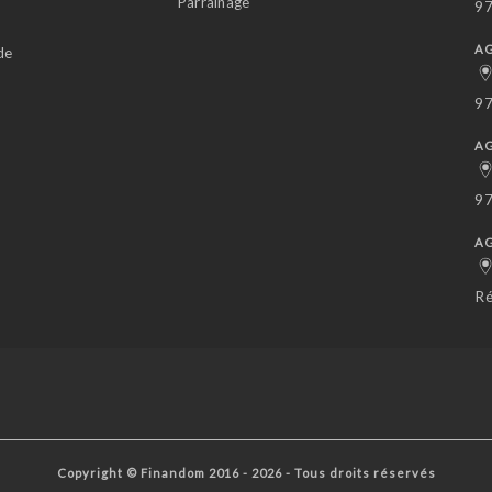
Parrainage
97
s
AG
de
97
AG
97
AG
Ré
Copyright © Finandom 2016 - 2026 - Tous droits réservés