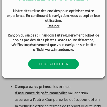
l'acceptation obtenue, vous pourrez finaliser votre
rachat de crédits
Notre site utilise des cookies pour optimiser votre
experience. En continuant la navigation, vous acceptez leur
utilisation.
CHOISIR LA MEILLEURE
Refuser
ASSURANCE EMPRUNTEUR
Rançon du succès : Finandom fait régulièrement l'objet de
copies par des sites pirates. Avant toute démarche,
vérifiez impérativement que vous naviguez sur le site
officiel
www.finandom.re
.
Lorsque vous optez pour la délégation d'assurance de
prêt, vous avez l'opportunité de choisir la meilleure
assurance emprunteur pour votre situation spécifique.
TOUT ACCEPTER
Voici quelques conseils pour vous aider à faire le meilleur
choix :
Comparez les primes
: les primes
d'assurance de prêt immobilier
varient d'un
assureur à l'autre. Comparez les coûts pour obtenir
la meilleure offre en termes de rapport qualité-prix