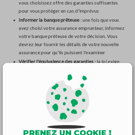
vous choisissez offre des garanties suffisantes
pour vous protéger en cas d'imprévus
Informer la banque prêteuse
: une fois que vous
avez choisi votre assurance emprunteur, informez
votre banque prêteuse de votre décision. Vous
devrez leur fournir les détails de votre nouvelle
assurance pour qu'ils puissent l'examiner
Vérifier l'équivalence des garanties
: la loi exige
que l'assurance que vous choisissez offre au moins
des garanties équivalentes à celles de l'assurance
proposée par la banque. Vous devrez donc vous
assurer que votre nouvelle assurance respecte
cette exigence
Obtenir l'acceptation de la banque
: la banque
prêteuse a un délai pour examiner votre nouvelle
assurance et donner son accord. Une fois
PRENEZ UN COOKIE !