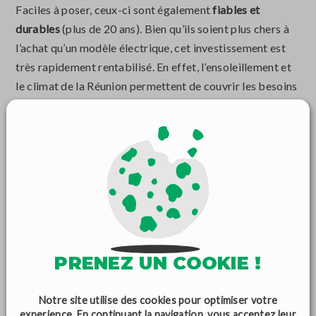
Faciles à poser, ceux-ci sont également
fiables et
durables
(plus de 20 ans). Bien qu’ils soient plus chers à
l’achat qu’un modèle électrique, cet investissement est
très rapidement rentabilisé. En effet, l’ensoleillement et
le climat de la Réunion permettent de couvrir les besoins
en eau chaude d’un foyer de 4 à 5 personnes.
QUELLES AIDES
FINANCIÈRES POUR
RÉNOVER SON BIEN ?
Pour vous aider dans la rénovation de votre habitat,
PRENEZ UN COOKIE !
plusieurs aides financières sont mises à votre
disposition. Découvrez rapidement ces aides.
Notre site utilise des cookies pour optimiser votre
experience. En continuant la navigation, vous acceptez leur