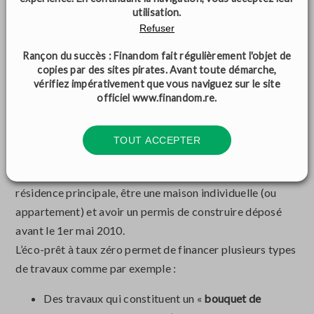
L’éco-prêt à taux zéro
utilisation.
Refuser
L’éco-prêt à taux zéro représente un
crédit à taux
Rançon du succès : Finandom fait régulièrement l'objet de
d’intérêt nul
et facilement accessible sous condition de
copies par des sites pirates. Avant toute démarche,
ressources, dans le but de financer un ensemble de
vérifiez impérativement que vous naviguez sur le site
travaux d’amélioration de la performance énergétique
. Il
officiel
www.finandom.re
.
est attribué par des banques qui ont signé une
convention avec l’État. Cependant, peu de banques
TOUT ACCEPTER
réunionnaises le proposent pour l’instant. Ce prêt peut
être accordé par logement qui doit être déclaré comme
résidence principale, être une maison individuelle (ou
appartement) et avoir un permis de construire déposé
avant le 1er mai 2010.
L’éco-prêt à taux zéro permet de financer plusieurs types
de travaux comme par exemple :
Des travaux qui constituent un «
bouquet de