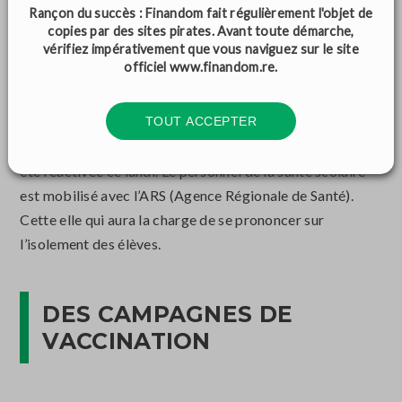
Rançon du succès : Finandom fait régulièrement l'objet de
copies par des sites pirates. Avant toute démarche,
LA CELLULE DE
vérifiez impérativement que vous naviguez sur le site
officiel
www.finandom.re
.
SIGNALEMENT RÉACTIVÉE
TOUT ACCEPTER
Le rectorat avait créé une
cellule de signalement
. Elle a
été réactivée ce lundi. Le personnel de la santé scolaire
est mobilisé avec l’
ARS
(Agence Régionale de Santé).
Cette elle qui aura la charge de se prononcer sur
l’isolement des élèves.
DES CAMPAGNES DE
VACCINATION