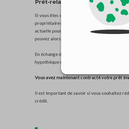
Prêt-relais
Si vous êtes déjà propriétaire et que vous souh
propriétaires d’acheter une nouvelle maison en
actuelle pour l'acompte à l'achat d'une nouvel
pouvez alors coupler votre prêt relais avec un 
En échange du prêt de la banque, vous vous en
hypothèque en garantie ; cela signifie qu'en cas
Vous avez maintenant contracté votre prêt imm
Il est important de savoir si vous souhaitez r
crédit.