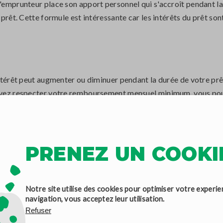
l'emprunteur place son apport personnel qui s'accroît pendant l
u prêt. Cette formule est intéressante car les intérêts du prêt so
intérêt peut augmenter ou diminuer pendant la durée de votre prê
 devez respecter votre remboursement mensuel minimum, vous pou
anger de prêt plus tard, si vous trouvez une meilleure offre.
 montant de remboursement minimum peut augmenter ou diminuer à
PRENEZ UN COOKIE
re d'emprunter, comparez les prêts immobiliers, consultez les ta
. Les sites de comparaison peuvent être très utiles »
Notre site utilise des cookies pour optimiser votre experie
navigation, vous acceptez leur utilisation.
Refuser