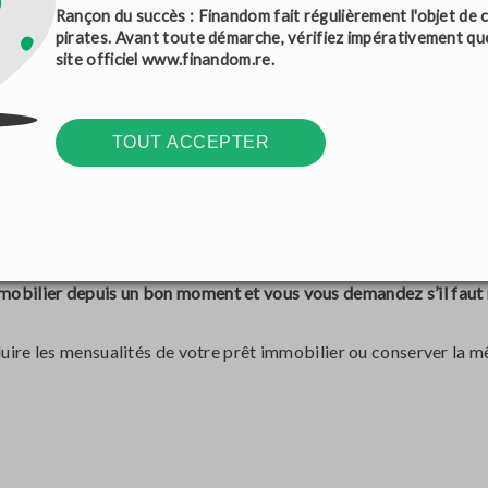
Rançon du succès : Finandom fait régulièrement l'objet de c
pirates. Avant toute démarche, vérifiez impérativement qu
aitez que l'achat et la revente d'un bien immobilier coïncident, u
site officiel
www.finandom.re
.
 attendant que leur maison actuelle soit vendue. Les emprunteurs
le maison. Ce dernier est de ce fait remboursable grâce au prod
TOUT ACCEPTER
prêt à long terme.
gagez à rembourser vos mensualités et à utiliser les fonds pour
 de défaut de paiement, elle peut saisir le bien et le vendre.
obilier depuis un bon moment et vous vous demandez s’il faut r
éduire les mensualités de votre prêt immobilier ou conserver la 