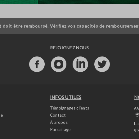
t doit être remboursé. Vérifiez vos capacités de remboursemen
REJOIGNEZ NOUS
INFOS UTILES
N
Témoignages clients
AG
ue
Contact
À propos
La
Parrainage
97
s