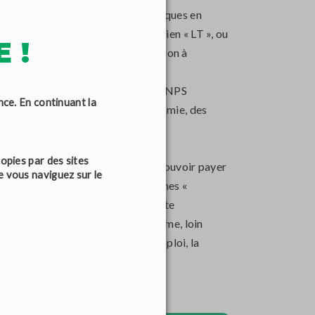
tels que les Néo banques. Ces banques en
ue Revolut, doté de l'IBAN lituanien « LT », ou
 !
s et des réunions de sensibilisation à
ec les fédérations et associations
. La Répression des fraudes et le CNPS
nce. En continuant la
n place par le Ministère de l’Économie, des
opies par des sites
in de permettre à leurs clients de pouvoir payer
e vous naviguez sur le
é en mars 2021 sa propre plateformes «
it mois après le lancement de cette
 42.5% des plaintes sur la plateforme, loin
organismes publics comme Pôle Emploi, la