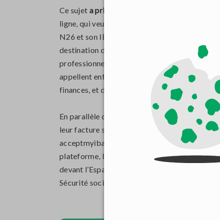
Ce sujet
a pris de l'ampleur ces dernières anné
ligne, qui veulent concurrencer les banques tra
N26 et son IBAN allemand commençant par « DE 
destination des acteurs privés ont été planifié
professionnelles. De plus, la DGCCRF aura la c
appellent enfin toute personne victime de discr
finances, et de la relance.
En parallèle de ce rappel important à la loi, d
leur facture sans discrimination à l’IBAN. C’e
acceptmyiban.org » afin de faciliter
la transmi
plateforme, le constat est sans appel : la Fran
devant l’Espagne (17%). Les plaintes les plus 
Sécurité sociale, ou encore l’administration fis