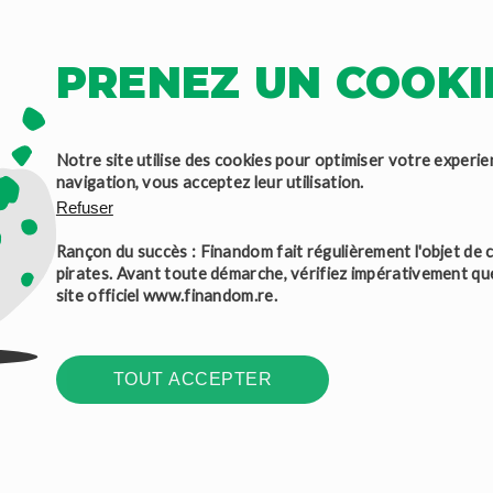
es
avec la montée en puissance de nouveaux acteurs financiers, 
ditionnelles, et exerçant dans plusieurs pays, comme le britanniq
PRENEZ UN COOKIE
». Face à cette hausse des discriminations à l’IBAN, des action
 dans un futur proche, et elles seront en collaboration étroite av
harge de veiller à la bonne application de cette réglementation
Notre site utilise des cookies pour optimiser votre experie
imination à l'IBAN à se signaler via le site "SignalConso", mis e
navigation, vous acceptez leur utilisation.
Refuser
Rançon du succès : Finandom fait régulièrement l'objet de c
’autres acteurs avaient déjà essayé de faire bouger les choses, af
pirates. Avant toute démarche, vérifiez impérativement qu
st notamment le cas de Wise, une entreprise Anglaise, qui a lanc
site officiel
www.finandom.re
.
ssion des plaintes
de ses clients à la commission européenne. Hu
ce reste le cancre en Europe puisqu'elle comptabilise à elle seule
fréquentes portent sur les opérateurs télécoms, mais aussi des 
TOUT ACCEPTER
cale Française.